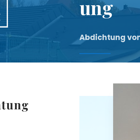
ung
Abdichtung vo
htung