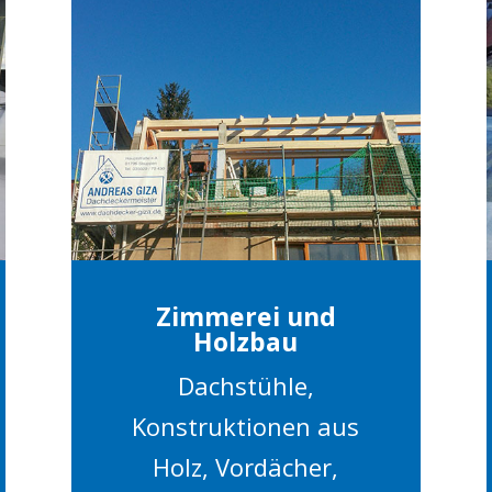
Zimmerei und
Holzbau
Dachstühle,
Konstruktionen aus
Holz, Vordächer,