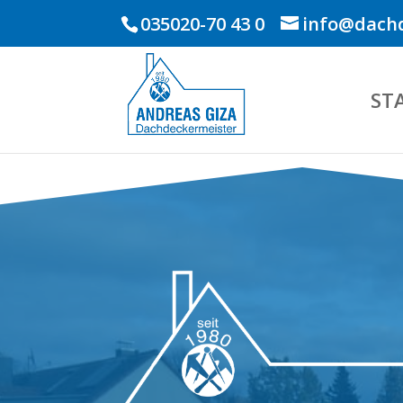
035020-70 43 0
info@dachd
ST