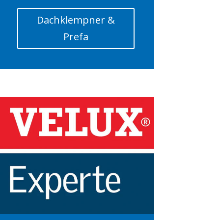
Dachklempner &
Prefa