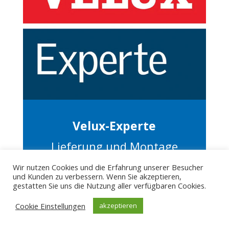
Velux-Experte
Lieferung und Montage
von Velux
Wir nutzen Cookies und die Erfahrung unserer Besucher
und Kunden zu verbessern. Wenn Sie akzeptieren,
Dachflächenfenster
gestatten Sie uns die Nutzung aller verfügbaren Cookies.
Cookie Einstellungen
akzeptieren
Velux