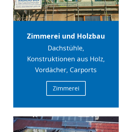
Zimmerei und Holzbau
Dachstühle,
Konstruktionen aus Holz,
Vordächer, Carports
Zimmerei